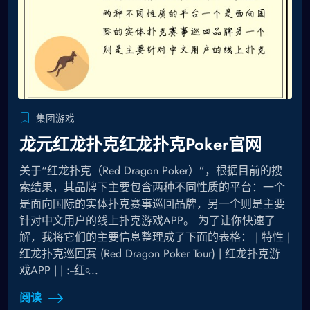
集团游戏
龙元红龙扑克红龙扑克poker官网
关于“红龙扑克（Red Dragon Poker）”，根据目前的搜
索结果，其品牌下主要包含两种不同性质的平台：一个
是面向国际的实体扑克赛事巡回品牌，另一个则是主要
针对中文用户的线上扑克游戏APP。 为了让你快速了
解，我将它们的主要信息整理成了下面的表格： | 特性 |
红龙扑克巡回赛 (Red Dragon Poker Tour) | 红龙扑克游
戏APP | | :--红৹...
阅读