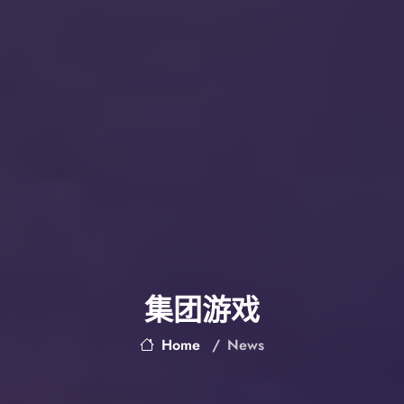
集团游戏
Home
News