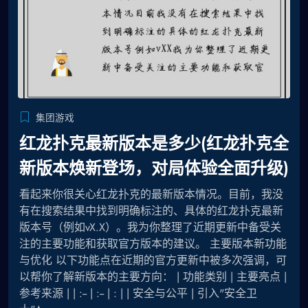
集团游戏
红龙扑克最新版本是多少(红龙扑克全
新版本焕新登场，对局体验全面升级)
看起来你很关心红龙扑克的最新版本情况。目前，我没
有在搜索结果中找到明确标注的、具体的红龙扑克最新
版本号（例如vX.X）。我为你整理了近期更新中备受关
注的主要功能和获取官方版本的建议。 主要版本新功能
与优化 以下功能点在近期的官方更新中被多次强调，可
以帮你了解新版本的主要方向： | 功能类别 | 主要亮点 |
参考来源 | | :-- | :-- | : | | 安全与公平 | 引入"安全卫