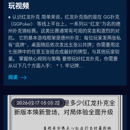
玩视频
♠️ 认识红龙扑克 简单来说，红龙扑克指的是在 GG扑克
（GGPoker） 等线上平台上，一系列以“红龙”为名的德
州扑克锦标赛。这类比赛通常有可观的奖金和激烈的对
抗。 它的基本游戏框架是德州扑克：每位玩家发两张私
有“底牌”，桌面随后依次发出五张公共牌；你需要用这
七张牌中的任意五张组合成最好的牌型，与其他玩家较
量。 掌握核心规则与策略 要想玩好红龙扑克，你需要
从以下几个方面入手： * 1. 牢记牌...
阅读
2026-02-17 05:05:22