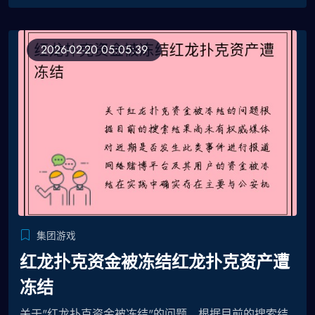
2026-02-20 05:05:39
集团游戏
红龙扑克资金被冻结红龙扑克资产遭
冻结
关于"红龙扑克资金被冻结"的问题，根据目前的搜索结