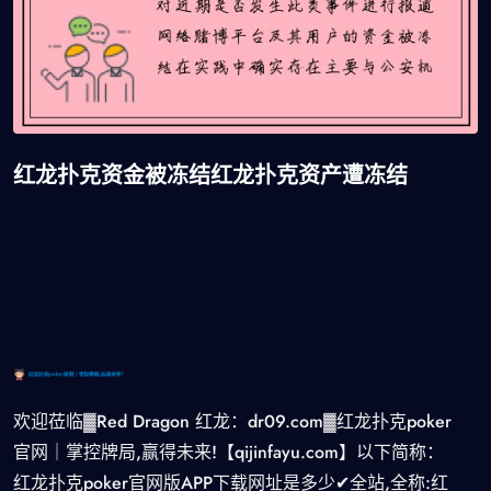
红龙扑克资金被冻结红龙扑克资产遭冻结
欢迎莅临▓Red Dragon 红龙：dr09.com▓红龙扑克poker
官网｜掌控牌局,赢得未来!【qijinfayu.com】以下简称：
红龙扑克poker官网版APP下载网址是多少✔全站,全称:红