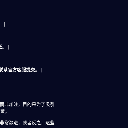
 |
低
。 |
联系官方客服提交
。 |
而非加注，目的是为了吸引
双簧。
非常激进，或者反之，这些