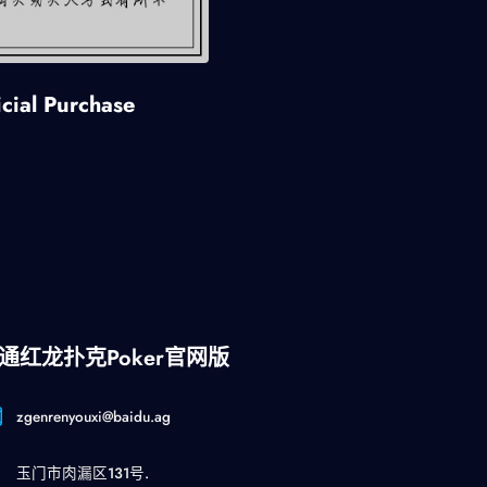
cial Purchase
通红龙扑克poker官网版
zgenrenyouxi@baidu.ag
玉门市肉漏区131号.