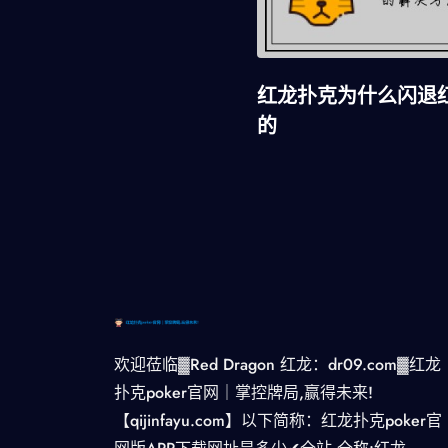
红龙扑克为什么闪退
的
欢迎莅临▓Red Dragon 红龙：dr09.com▓红龙
扑克poker官网｜掌控牌局,赢得未来!
【qijinfayu.com】以下简称：红龙扑克poker官