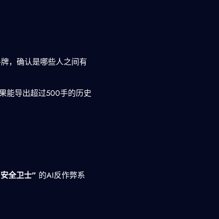
手牌，确认是哪些人之间有
果能导出超过500手的历史
“安全卫士”
的AI反作弊系