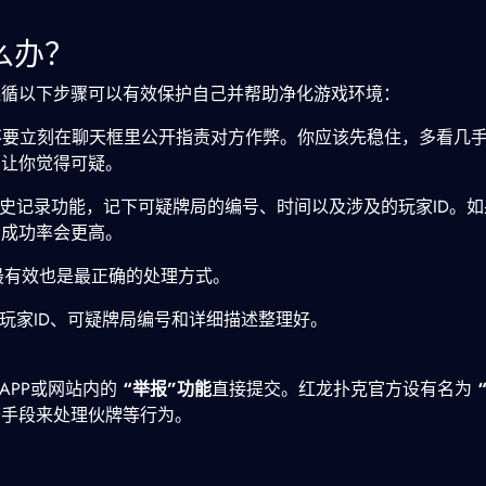
么办？
遵循以下步骤可以有效保护自己并帮助净化游戏环境：
不要立刻在聊天框里公开指责对方作弊。你应该先稳住，多看几
局让你觉得可疑。
史记录功能，记下可疑牌局的编号、时间以及涉及的玩家ID。如
的成功率会更高。
最有效也是最正确的处理方式。
玩家ID、可疑牌局编号和详细描述整理好。
APP或网站内的
“举报”功能
直接提交。红龙扑克官方设有名为
查手段来处理伙牌等行为。