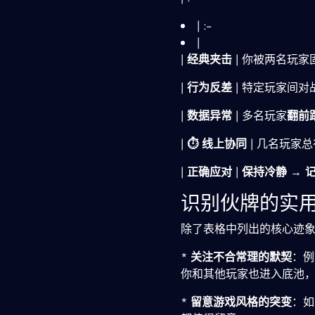
| :--
|
|
经典夹击
| 你被两名玩
|
行为反差
| 特定玩家间
|
数据异常
| 多名玩家
翻前
|
⏱️ 线上协同
| 几名玩家
|
正确应对
|
保持冷静
→
识别伙牌的实
除了表格中列出的核心迹
*
关注不合常理的默契
：例
你和其他玩家也进入底池
*
留意游戏风格的突变
：如