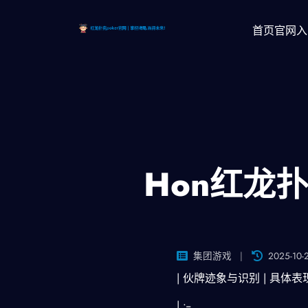
首页官网入
Hon红龙
集团游戏
2025-10-2
| 伙牌迹象与识别 | 具体表现
| :--