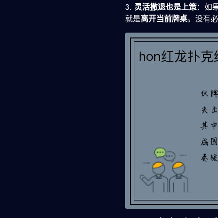
3.
灵活撤退也是上策
：如
就是
离开当前牌桌
。没有