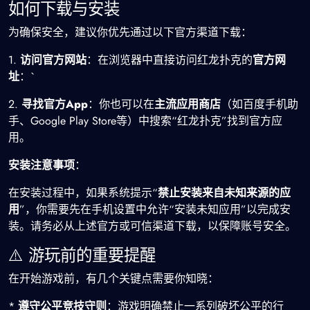
如何下载与安装
为确保安全，建议你优先通过以下官方渠道下载：
1.
访问官方网站
：在浏览器中直接访问红龙扑克的
官方网
址
：`
2.
寻找官方App
：你也可以在
主流应用商店
（如百度手机助
手、Google Play Store等）中搜索“红龙扑克”找到官方应
用。
安装注意事项
：
在安装过程中，如果系统提示“
禁止安装来自未知来源的应
用
”，你需要先在手机设置中允许“安装未知应用”以完成安
装。请务必从上述官方或可信渠道下载，以保障账号安全。
⚠️ 游玩前的重要提醒
在开始游戏前，有几个关键点需要你知晓：
*
遵守公平竞技守则
：游戏明确禁止一系列破坏公平的行