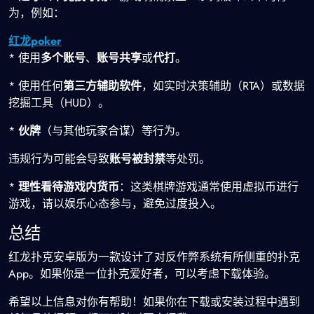
为，例如：
红龙poker
* 使用
多个账号
、
账号共享
或
代打
。
* 使用任何
第三方辅助软件
，如实时决策辅助（RTA）或数据
挖掘工具（HUD）。
*
伙牌
（与其他玩家合谋）等行为。
违规行为可能会导致
账号被封禁
等处罚。
*
理性看待游戏内货币
：这类棋牌游戏通常使用虚拟币进行
游戏，请以娱乐心态参与，避免过度投入。
总结
红龙扑克安卓版为一款设计了对反作弊系统有所侧重的扑克
App。如果你是一位扑克爱好者，可以考虑下载体验。
希望以上信息对你有帮助！如果你在下载或安装过程中遇到