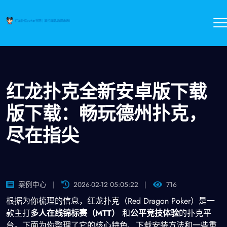
红龙扑克全新安卓版下载
版下载：畅玩德州扑克，
尽在指尖
案例中心
2026-02-12 05:05:22
716
根据为你梳理的信息，红龙扑克（Red Dragon Poker）是一
款主打
多人在线锦标赛（MTT）
和
公平竞技体验
的扑克平
台。下面为你整理了它的核心特色、下载安装方法和一些重