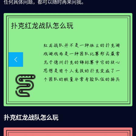
任何具体问题，都可以随时再来问我。
扑克红龙战队怎么玩